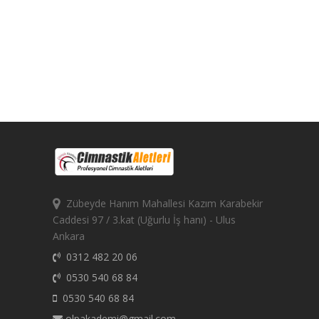
Zübeyde Hanım Mahallesi Kazım Karabekir
Caddesi 97 / 3.kat (Uğurlu İş hanı) - Ulus
Ankara
0312 482 20 06
0530 540 68 84
0530 540 68 84
olpakademi@gmail.com