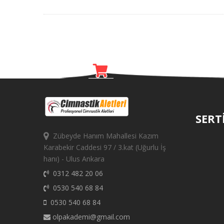
SERT
Zübeyde Hanım Mahallesi Kazım
Karabekir Caddesi 97 / 3.kat (Uğurlu İş
hanı) - Ulus Ankara
0312 482 20 06
0530 540 68 84
0530 540 68 84
olpakademi@gmail.com