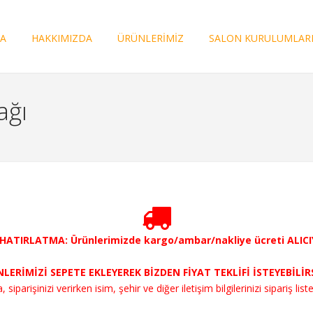
FA
HAKKIMIZDA
ÜRÜNLERİMİZ
SALON KURULUMLAR
ağı
ATIRLATMA: Ürünlerimizde kargo/ambar/nakliye ücreti ALICIY
LERİMİZİ SEPETE EKLEYEREK BİZDEN FİYAT TEKLİFİ İSTEYEBİLİR
parişinizi verirken isim, şehir ve diğer iletişim bilgilerinizi sipariş liste