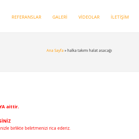
I
REFERANSLAR
GALERİ
VİDEOLAR
İLETİŞİM
Ana Sayfa
» halka takımı halat asacağı
A aittir.
SİNİZ
nizle birlikte belirtmenizi rica ederiz.