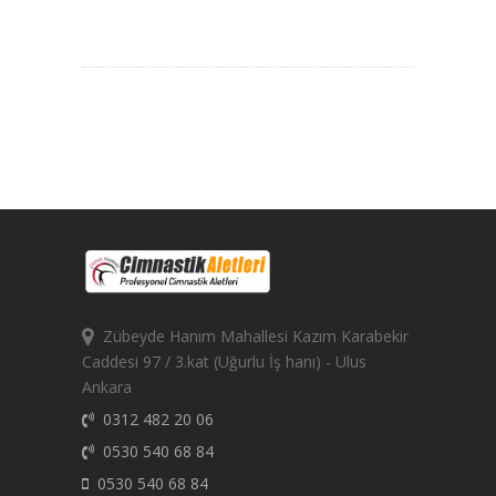
Zübeyde Hanım Mahallesi Kazım Karabekir
Caddesi 97 / 3.kat (Uğurlu İş hanı) - Ulus
Ankara
0312 482 20 06
0530 540 68 84
0530 540 68 84