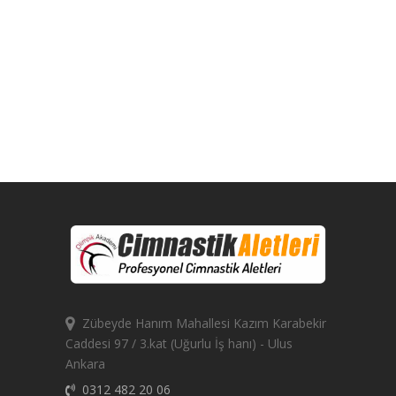
Zübeyde Hanım Mahallesi Kazım Karabekir
Caddesi 97 / 3.kat (Uğurlu İş hanı) - Ulus
Ankara
0312 482 20 06