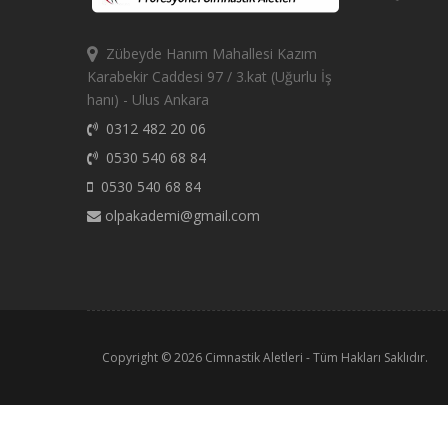
Zübeyde Hanım Mahallesi Kazım
Karabekir Caddesi 97 / 3.kat (Uğurlu İş
hanı) - Ulus Ankara
0312 482 20 06
0530 540 68 84
0530 540 68 84
olpakademi@gmail.com
Copyright © 2026
Cimnastik Aletleri
- Tüm Hakları Saklıdır.