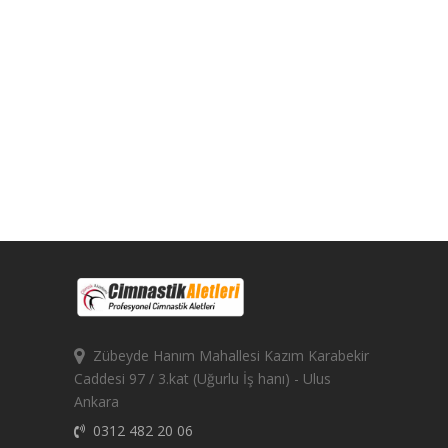
Zübeyde Hanım Mahallesi Kazım Karabekir
Caddesi 97 / 3.kat (Uğurlu İş hanı) - Ulus
Ankara
0312 482 20 06