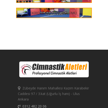
Zübeyde Hanım Mahallesi Kazım Karabekir
Caddesi 97 / 3.kat (Uğurlu İş hanı) - Ulus
Ankara
0312 482 20 06