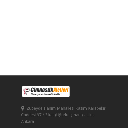
Zübeyde Hanım Mahallesi Kazım Karabekir
Caddesi 97 / 3.kat (Uğurlu İş hanı) - Ulus
Ankara