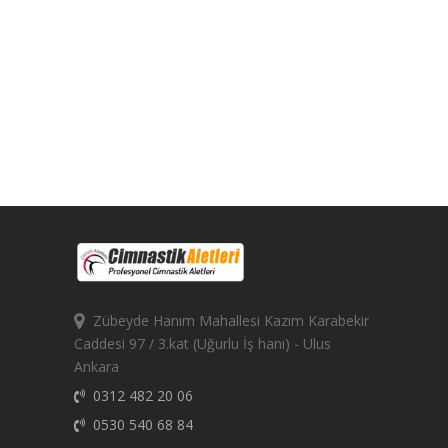
Zübeyde Hanım Mahallesi Kazım Karabekir
Caddesi 97 / 3.kat (Uğurlu İş hanı) - Ulus
Ankara
0312 482 20 06
0530 540 68 84