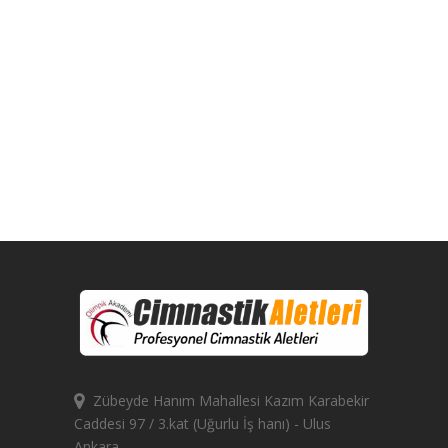
Zübeyde Hanım Mahallesi Kazım Karabekir
Caddesi 97 / 3.kat (Uğurlu İş hanı) - Ulus
Ankara