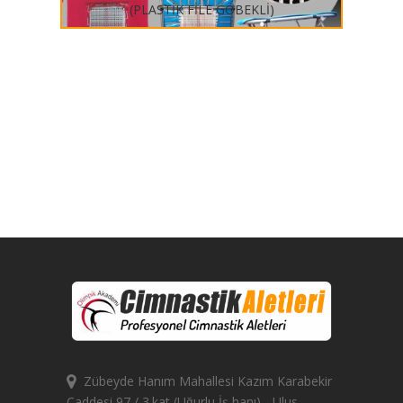
Zübeyde Hanım Mahallesi Kazım Karabekir
Caddesi 97 / 3.kat (Uğurlu İş hanı) - Ulus