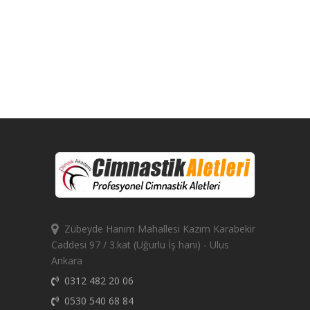
Zübeyde Hanım Mahallesi Kazım Karabekir
Caddesi 97 / 3.kat (Uğurlu İş hanı) - Ulus
Ankara
0312 482 20 06
0530 540 68 84