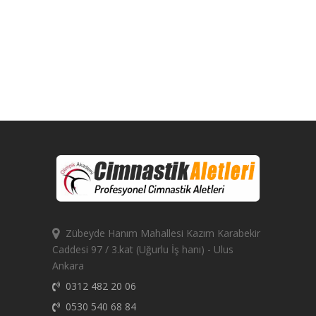
Zübeyde Hanım Mahallesi Kazım Karabekir
Caddesi 97 / 3.kat (Uğurlu İş hanı) - Ulus
Ankara
0312 482 20 06
0530 540 68 84