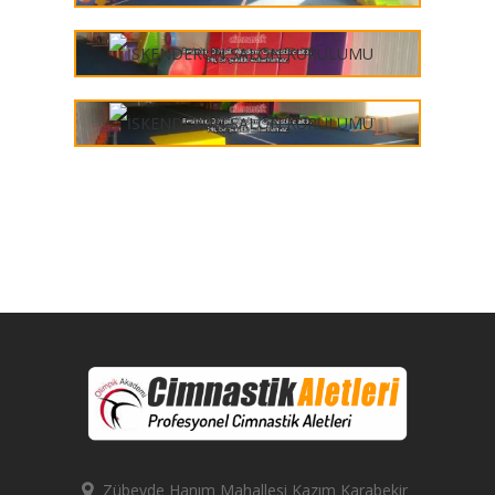
Zübeyde Hanım Mahallesi Kazım Karabekir