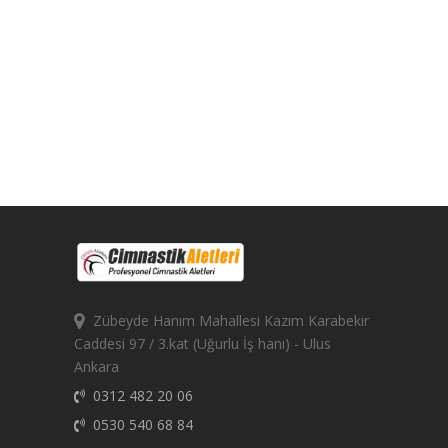
Zübeyde Hanım Mahallesi Kazım Karabekir
Caddesi 97 / 3.kat (Uğurlu İş hanı) - Ulus
Ankara
0312 482 20 06
0530 540 68 84