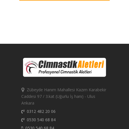
Zübeyde Hanım Mahallesi Kazım Karabekir
Caddesi 97 / 3.kat (Uğurlu İş hanı) - Ulus
Ankara
0312 482 20 06
0530 540 68 84
0530 540 68 84