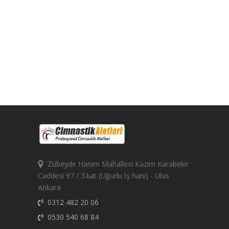
Zübeyde Hanım Mahallesi Kazım Karabekir
Caddesi 97 / 3.kat (Uğurlu İş hanı) - Ulus
Ankara
0312 482 20 06
0530 540 68 84