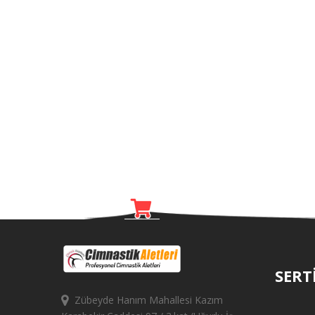
SERT
Zübeyde Hanım Mahallesi Kazım