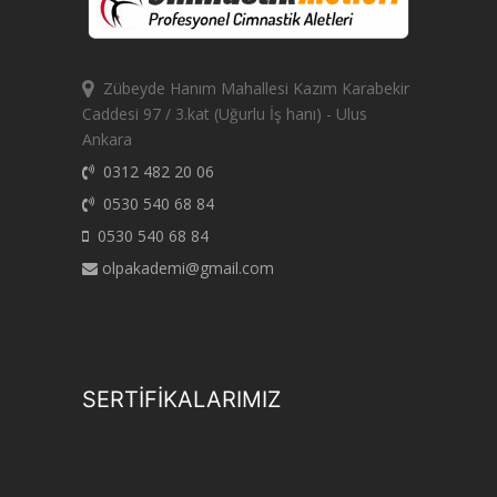
Zübeyde Hanım Mahallesi Kazım Karabekir
Caddesi 97 / 3.kat (Uğurlu İş hanı) - Ulus
Ankara
0312 482 20 06
0530 540 68 84
0530 540 68 84
olpakademi@gmail.com
SERTİFİKALARIMIZ