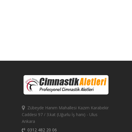
Zübeyde Hanım Mahallesi Kazım Karabekir
Caddesi 97 / 3.kat (Uğurlu İş hanı) - Ulus
Ankara
0312 482 20 06