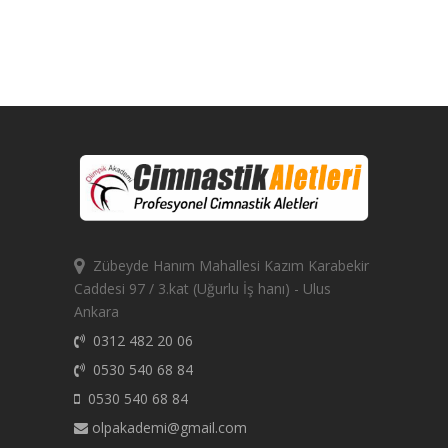
Zübeyde Hanım Mahallesi Kazım Karabekir
Caddesi 97 / 3.kat (Uğurlu İş hanı) - Ulus
Ankara
0312 482 20 06
0530 540 68 84
0530 540 68 84
olpakademi@gmail.com