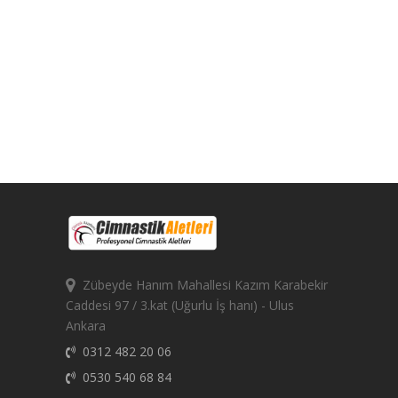
Zübeyde Hanım Mahallesi Kazım Karabekir
Caddesi 97 / 3.kat (Uğurlu İş hanı) - Ulus
Ankara
0312 482 20 06
0530 540 68 84