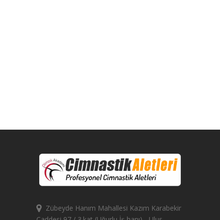
Zübeyde Hanım Mahallesi Kazım Karabekir
Caddesi 97 / 3.kat (Uğurlu İş hanı) - Ulus