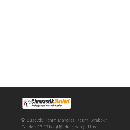
Zübeyde Hanım Mahallesi Kazım Karabekir
Caddesi 97 / 3.kat (Uğurlu İş hanı) - Ulus