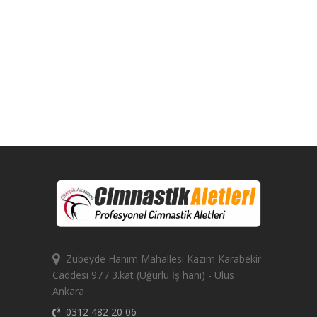
Zübeyde Hanım Mahallesi Kazım Karabekir
Caddesi 97 / 3.kat (Uğurlu İş hanı) - Ulus
Ankara
0312 482 20 06