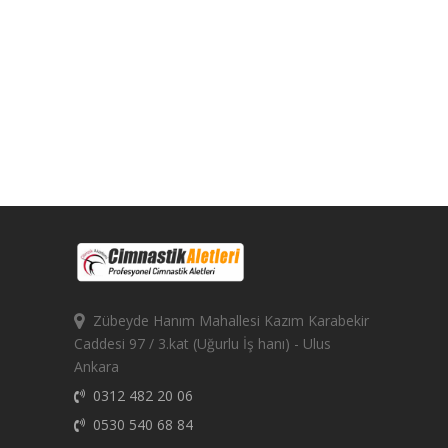
Zübeyde Hanım Mahallesi Kazım Karabekir
Caddesi 97 / 3.kat (Uğurlu İş hanı) - Ulus
Ankara
0312 482 20 06
0530 540 68 84