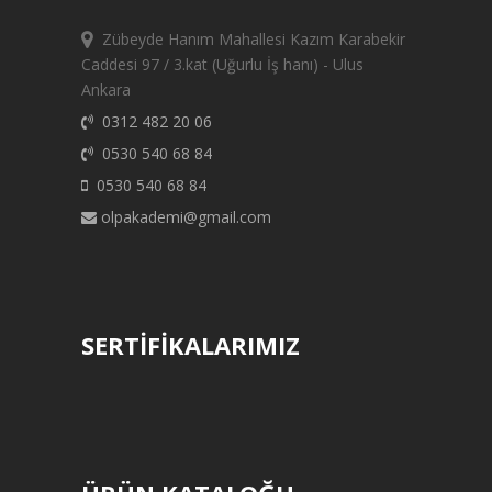
Zübeyde Hanım Mahallesi Kazım Karabekir
Caddesi 97 / 3.kat (Uğurlu İş hanı) - Ulus
Ankara
0312 482 20 06
0530 540 68 84
0530 540 68 84
olpakademi@gmail.com
SERTİFİKALARIMIZ