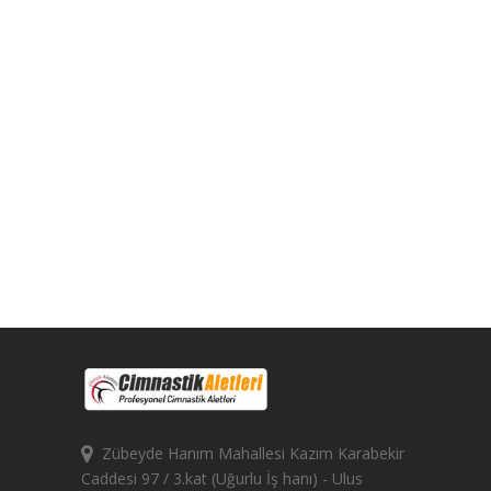
Zübeyde Hanım Mahallesi Kazım Karabekir
Caddesi 97 / 3.kat (Uğurlu İş hanı) - Ulus