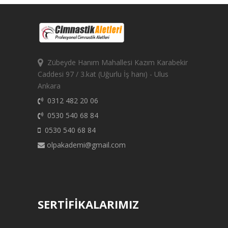
Zübeyde Hanım Mahallesi Kazım Karabekir
Caddesi 97 / 3.kat (Uğurlu İş hanı) - Ulus
Ankara
0312 482 20 06
0530 540 68 84
0530 540 68 84
olpakademi@gmail.com
SERTİFİKALARIMIZ