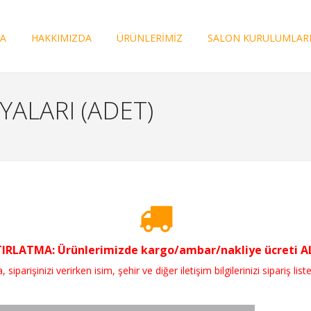
FA
HAKKIMIZDA
ÜRÜNLERİMİZ
SALON KURULUMLAR
ALARI (ADET)
RLATMA: Ürünlerimizde kargo/ambar/nakliye ücreti ALI
parişinizi verirken isim, şehir ve diğer iletişim bilgilerinizi sipariş liste