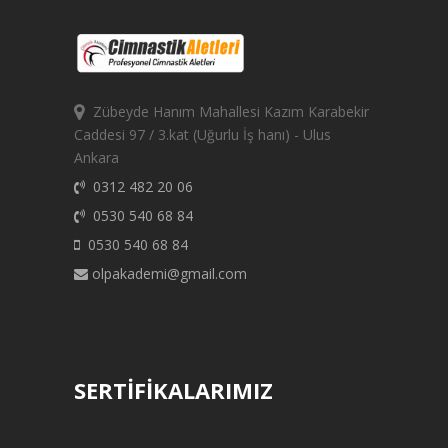
Zübeyde Hanım Mahallesi Kazım Karabekir
Caddesi 97 / 3.kat (Uğurlu İş hanı) - Ulus
Ankara
0312 482 20 06
0530 540 68 84
0530 540 68 84
olpakademi@gmail.com
SERTİFİKALARIMIZ