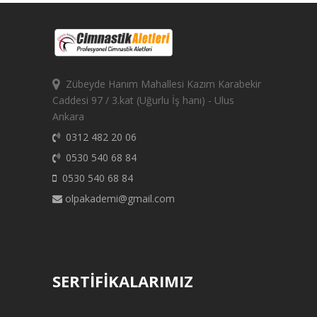
Zübeyde Hanım Mahallesi Kazım Karabekir
Caddesi 97 / 3.kat (Uğurlu İş hanı) - Ulus
Ankara
0312 482 20 06
0530 540 68 84
0530 540 68 84
olpakademi@gmail.com
SERTİFİKALARIMIZ