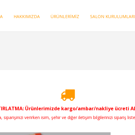
FA
HAKKIMIZDA
ÜRÜNLERİMİZ
SALON KURULUMLAR
RLATMA: Ürünlerimizde kargo/ambar/nakliye ücreti ALI
parişinizi verirken isim, şehir ve diğer iletişim bilgilerinizi sipariş liste