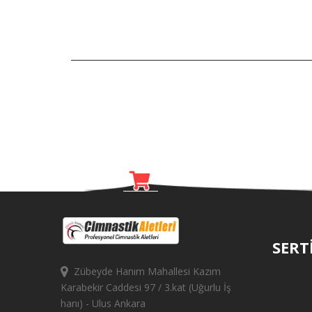
SERT
Zübeyde Hanım Mahallesi Kazım
Karabekir Caddesi 97 / 3.kat (Uğurlu İş
hanı) - Ulus Ankara