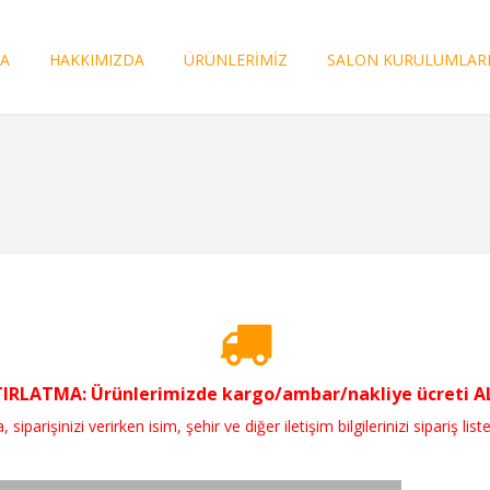
FA
HAKKIMIZDA
ÜRÜNLERİMİZ
SALON KURULUMLAR
RLATMA: Ürünlerimizde kargo/ambar/nakliye ücreti ALI
parişinizi verirken isim, şehir ve diğer iletişim bilgilerinizi sipariş liste