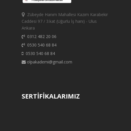
Zübeyde Hanım Mahallesi Kazım Karabekir
Caddesi 97 / 3.kat (Uğurlu İş hanı) - Ulus
Ankara
0312 482 20 06
0530 540 68 84
0530 540 68 84
olpakademi@gmail.com
SERTİFİKALARIMIZ