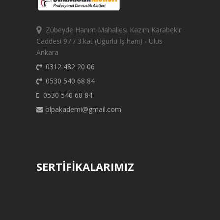
Zübeyde Hanım Mahallesi Kazım Karabekir
Caddesi 97 / 3.kat (Uğurlu İş hanı) - Ulus
Ankara
0312 482 20 06
0530 540 68 84
0530 540 68 84
olpakademi@gmail.com
SERTİFİKALARIMIZ