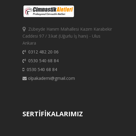
Zübeyde Hanım Mahallesi Kazım Karabekir
Caddesi 97 / 3.kat (Uğurlu İş hanı) - Ulus
Ankara
0312 482 20 06
0530 540 68 84
0530 540 68 84
olpakademi@gmail.com
SERTİFİKALARIMIZ