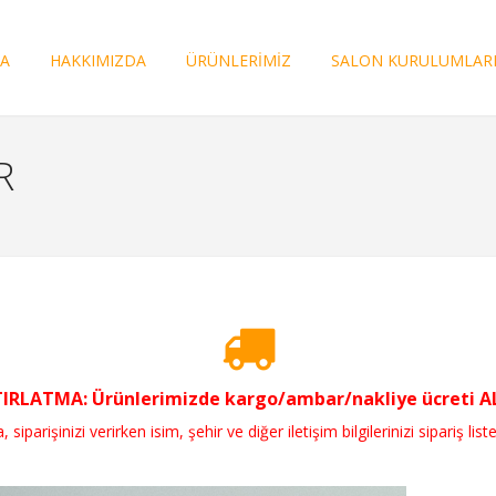
FA
HAKKIMIZDA
ÜRÜNLERİMİZ
SALON KURULUMLAR
R
RLATMA: Ürünlerimizde kargo/ambar/nakliye ücreti ALI
parişinizi verirken isim, şehir ve diğer iletişim bilgilerinizi sipariş liste