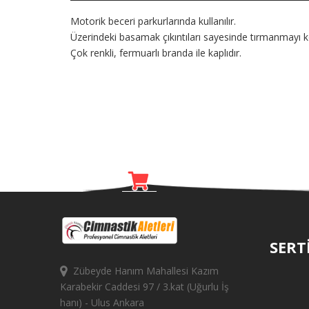
Motorik beceri parkurlarında kullanılır.
Üzerindeki basamak çıkıntıları sayesinde tırmanmayı kol
Çok renkli, fermuarlı branda ile kaplıdır.
SERT
Zübeyde Hanım Mahallesi Kazım
Karabekir Caddesi 97 / 3.kat (Uğurlu İş
hanı) - Ulus Ankara