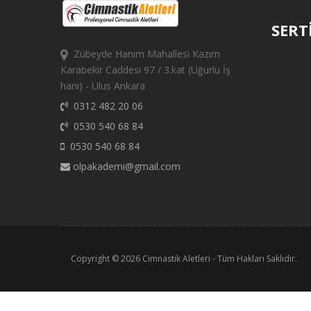
SERT
Zübeyde Hanım Mahallesi Kazım
Karabekir Caddesi 97 / 3.kat (Uğurlu İş
hanı) - Ulus Ankara
0312 482 20 06
0530 540 68 84
0530 540 68 84
olpakademi@gmail.com
Copyright © 2026
Cimnastik Aletleri
- Tüm Hakları Saklıdır.