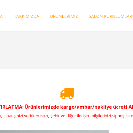
FA
HAKKIMIZDA
ÜRÜNLERİMİZ
SALON KURULUMLAR
RLATMA: Ürünlerimizde kargo/ambar/nakliye ücreti ALI
parişinizi verirken isim, şehir ve diğer iletişim bilgilerinizi sipariş liste