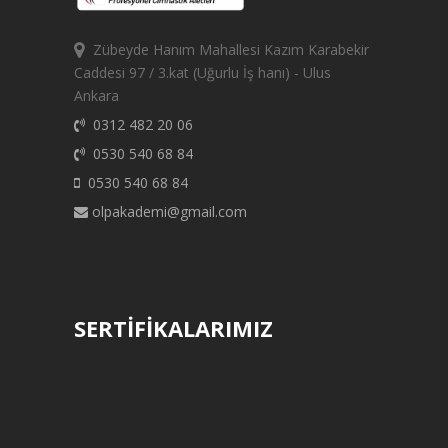
Zübeyde Hanım Mahallesi Kazım Karabekir
Caddesi 97 / 3.kat (Uğurlu İş hanı) - Ulus
Ankara
0312 482 20 06
0530 540 68 84
0530 540 68 84
olpakademi@gmail.com
SERTİFİKALARIMIZ