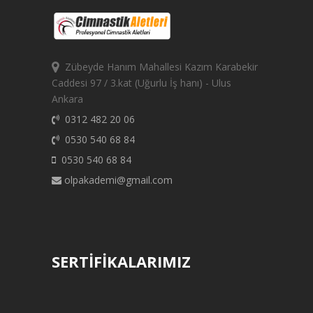
Zübeyde Hanım Mahallesi Kazım Karabekir
Caddesi 97 / 3.kat (Uğurlu İş hanı) - Ulus
Ankara
0312 482 20 06
0530 540 68 84
0530 540 68 84
olpakademi@gmail.com
SERTİFİKALARIMIZ