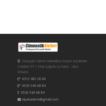
Zübeyde Hanım Mahallesi Kazım Karabekir
Caddesi 97 / 3.kat (Uğurlu İş hanı) - Ulus
Ankara
0312 482 20 06
0530 540 68 84
0530 540 68 84
olpakademi@gmail.com