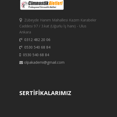
Zübeyde Hanım Mahallesi Kazım Karabekir
Caddesi 97 / 3.kat (Uğurlu İş hanı) - Ulus
Ankara
0312 482 20 06
0530 540 68 84
0530 540 68 84
olpakademi@gmail.com
SERTİFİKALARIMIZ